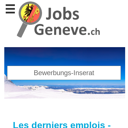
Stellen
finden
Stellen
inserieren
Personalberatungen
Personalberatungen
Tipp's
WERBUNG
publizieren
JOB-
App's
Lehrstellen
finden
Lehrstellen
gratis
inserieren
Les derniers emplois -