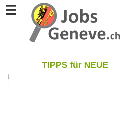
Stellen
finden
Stellen
inserieren
Personalberatungen
Personalberatungen
Tipp's
TIPPS für NEUE
WERBUNG
publizieren
JOB-
App's
Lehrstellen
finden
Lehrstellen
gratis
inserieren