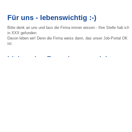
Für uns - lebenswichtig :-)
Bitte denk an uns und lass die Firma immer wissen - Ihre Stelle hab ich
in XXX gefunden.
Davon leben wir! Denn die Firma weiss dann, das unser Job-Portal OK
ist.
Lieber eine Bewerbung zuviel ...
... als die super Stelle verpassen. Heute braucht es einfach mehr
Bewerbungen - so gibts mehr Chancen.
Warte nicht auf Antworten, die vielleicht nie kommnen. Immer auf
mehrere Stellen gleichzeitig bewerben.
Bewerbungs-Tipps
... lesen und erfolgreicher Bewerben. Niemand ist Bewerbungsprofi !
Es lohnt sich dicke,
diese Tipps mal anzuschauen.
Mach Dein eigenes Bewerbungs-