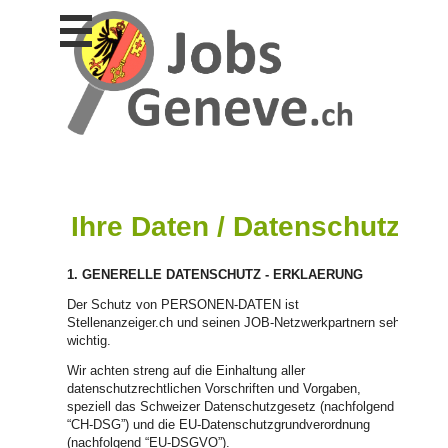
Stellen
finden
Stellen
inserieren
Personalberatungen
Personalberatungen
Tipp's
Ihre Daten / Datenschutz
WERBUNG
publizieren
1. GENERELLE DATENSCHUTZ - ERKLAERUNG
JOB-
App's
Der Schutz von PERSONEN-DATEN ist
Stellenanzeiger.ch und seinen JOB-Netzwerkpartnern sehr
Lehrstellen
wichtig.
finden
Wir achten streng auf die Einhaltung aller
Lehrstellen
datenschutzrechtlichen Vorschriften und Vorgaben,
gratis
speziell das Schweizer Datenschutzgesetz (nachfolgend
inserieren
“CH-DSG”) und die EU-Datenschutzgrundverordnung
(nachfolgend “EU-DSGVO”).