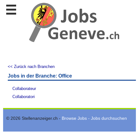
Stellen
finden
Stellen
inserieren
Personalberatungen
Personalberatungen
Tipp's
<< Zurück nach Branchen
WERBUNG
Jobs in der Branche: Office
publizieren
JOB-
Collaborateur
App's
Collaboratori
Lehrstellen
finden
© 2026 Stellenanzeiger.ch -
Browse Jobs - Jobs durchsuchen
Lehrstellen
gratis
inserieren