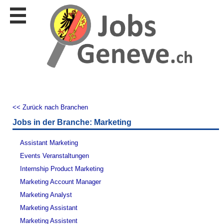
Stellen
finden
Stellen
inserieren
Personalberatungen
Personalberatungen
Tipp's
<< Zurück nach Branchen
WERBUNG
Jobs in der Branche: Marketing
publizieren
JOB-
Assistant Marketing
App's
Events Veranstaltungen
Lehrstellen
Internship Product Marketing
finden
Marketing Account Manager
Lehrstellen
Marketing Analyst
gratis
inserieren
Marketing Assistant
Marketing Assistent