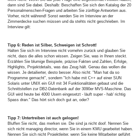
dann sind Sie dabei. Deshalb: Beschaffen Sie sich den Katalog der 20
Personalmenschen-Fragen und arbeiten Sie zünftige Antworten aus.
Vorher, nicht während! Sonst werden Sie im Interview an der
Zimmerdecke suchen müssen und da stehts nicht geschrieben. Im
Interview gilt:
Tipp 6: Reden ist Silber, Schweigen ist Schrott!
Halten Sie sich im Interview nicht vornehm zurück und glauben Sie
nicht, dass die alles schon wissen. Zeigen Sie, was in Ihnen steckt.
Erzählen Sie blumige Beispiele, präzise Fakten und Zahlen, Erfolge,
Highlights, Projektdetails, was das Zeug hält. Genau das wollen die
wissen. Je detailierter, desto besser. Also nicht: "Man hat da so
Programme gemacht", sondern "Ich habe mit C++ auf einer SUN
Solaris unter UNIX ein GUI mit 34 Funktionalitäten gebaut und die
Schnittstellen zur DB2-Datenbank auf der 3090er MVS-Maschine. Das
GUI wird heute bei 4000 Usern eingesetzt - läuft super - hab' richtig
Spass dran." Das hört sich doch gut an, oder?
Tipp 7: Untertreiben ist auch gelogen!
Bluffen Sie nicht, das merken sie. Die sind ja nicht doof. Nennen Sie
sich nicht managing director, wenn Sie in einem KMU gearbeitet haben.
Nennen Sie sich nicht Projektleiter, wenn Sie keine Mitarbeiter geführt