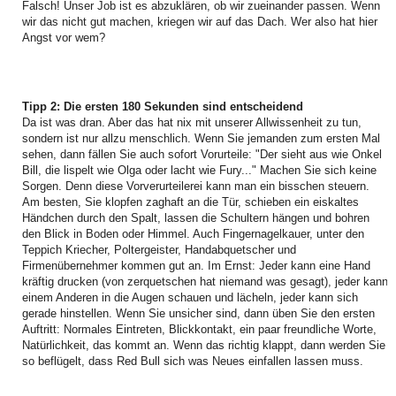
Falsch! Unser Job ist es abzuklären, ob wir zueinander passen. Wenn
wir das nicht gut machen, kriegen wir auf das Dach. Wer also hat hier
Angst vor wem?
Tipp 2: Die ersten 180 Sekunden sind entscheidend
Da ist was dran. Aber das hat nix mit unserer Allwissenheit zu tun,
sondern ist nur allzu menschlich. Wenn Sie jemanden zum ersten Mal
sehen, dann fällen Sie auch sofort Vorurteile: "Der sieht aus wie Onkel
Bill, die lispelt wie Olga oder lacht wie Fury..." Machen Sie sich keine
Sorgen. Denn diese Vorverurteilerei kann man ein bisschen steuern.
Am besten, Sie klopfen zaghaft an die Tür, schieben ein eiskaltes
Händchen durch den Spalt, lassen die Schultern hängen und bohren
den Blick in Boden oder Himmel. Auch Fingernagelkauer, unter den
Teppich Kriecher, Poltergeister, Handabquetscher und
Firmenübernehmer kommen gut an. Im Ernst: Jeder kann eine Hand
kräftig drucken (von zerquetschen hat niemand was gesagt), jeder kann
einem Anderen in die Augen schauen und lächeln, jeder kann sich
gerade hinstellen. Wenn Sie unsicher sind, dann üben Sie den ersten
Auftritt: Normales Eintreten, Blickkontakt, ein paar freundliche Worte,
Natürlichkeit, das kommt an. Wenn das richtig klappt, dann werden Sie
so beflügelt, dass Red Bull sich was Neues einfallen lassen muss.