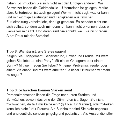
haben. Schmücken Sie sich nicht mit den Erfolgen anderer: "Wir
Schweizer haben die Goldmedaille... Übertreiben ist gelogen! Merke
aber: Untertreiben ist auch gelogen! Wer mir nicht sagt, was er kann
und mir wichtige Leistungen und Fähigkeiten aus falscher
Zurückhaltung verheimlicht, der lügt genauso. Es schadet nicht nur
sich selbst, sondern auch mir, denn ich kann nicht erkennen, dass ein
Genie vor mir sitzt. Und daran sind Sie schuld, weil Sie nicht reden.
Also: Raus mit der Sprache!
Tipp 8: Wichtig ist, wie Sie es sagen!
Zeigen Sie Engagement, Begeisterung, Power und Freude. Mit wem
gehen Sie lieber an eine Party? Mit einem Griesgram oder einem
Sunny? Mit wem reden Sie lieber? Mit einer Problemschleuder oder
einem Visionär? Und mit wem arbeiten Sie lieber? Brauchen wir mehr
zu sagen?
Tipp 9: Schwächen können Stärken sein!
Personalmenschen lieben die Frage nach Ihren Stärken und
Schwächen, obwohl das eine der Dümmsten ist. Sagen Sie nicht:
"Schwächen, da fällt mir keine ein." (gilt v.a. für Männer), oder "Stärken
kenn' ich nicht." (für Frauen). Als Buchhalter sind Sie nicht ungenau
und unordentlich, sondern pingelig und pedantisch. Als Aussendienstler