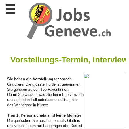
Stellen
finden
Stellen
inserieren
Personalberatungen
Personalberatungen
Tipp's
Vorstellungs-Termin, Interview
WERBUNG
publizieren
Sie haben ein Vorstellungsgespräch
JOB-
Gratuliere! Die grösste Hürde ist genommen.
App's
Sie gehören zu den Top-Favoritlnnen.
Damit Sie wissen, was Sie beim Interview tun
Lehrstellen
und auf jeden Fall unterlassen sollten, hier
finden
das Wichtigste in Kürze:
Lehrstellen
gratis
Tipp 1: Personalchefs sind keine Monster
inserieren
Die quetschen Sie aus, führen aufs Glatteis
und verunsichern mit Fangfragen etc. Das ist