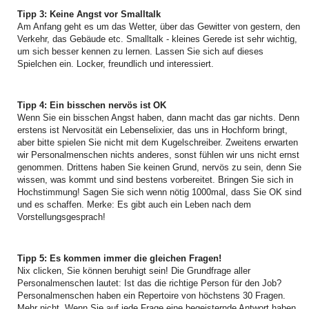
Tipp 3: Keine Angst vor Smalltalk
Am Anfang geht es um das Wetter, über das Gewitter von gestern, den
Verkehr, das Gebäude etc. Smalltalk - kleines Gerede ist sehr wichtig,
um sich besser kennen zu lernen. Lassen Sie sich auf dieses
Spielchen ein. Locker, freundlich und interessiert.
Tipp 4: Ein bisschen nervös ist OK
Wenn Sie ein bisschen Angst haben, dann macht das gar nichts. Denn
erstens ist Nervosität ein Lebenselixier, das uns in Hochform bringt,
aber bitte spielen Sie nicht mit dem Kugelschreiber. Zweitens erwarten
wir Personalmenschen nichts anderes, sonst fühlen wir uns nicht ernst
genommen. Drittens haben Sie keinen Grund, nervös zu sein, denn Sie
wissen, was kommt und sind bestens vorbereitet. Bringen Sie sich in
Hochstimmung! Sagen Sie sich wenn nötig 1000mal, dass Sie OK sind
und es schaffen. Merke: Es gibt auch ein Leben nach dem
Vorstellungsgesprach!
Tipp 5: Es kommen immer die gleichen Fragen!
Nix clicken, Sie können beruhigt sein! Die Grundfrage aller
Personalmenschen lautet: Ist das die richtige Person für den Job?
Personalmenschen haben ein Repertoire von höchstens 30 Fragen.
Mehr nicht. Wenn Sie auf jede Frage eine begeisternde Antwort haben,