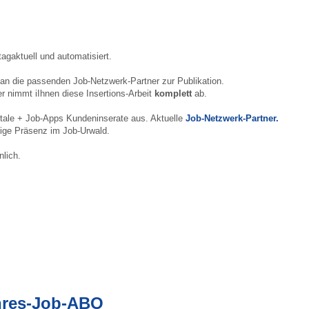
agaktuell und automatisiert.
at an die passenden Job-Netzwerk-Partner zur Publikation.
r nimmt iIhnen diese Insertions-Arbeit
komplett
ab.
tale + Job-Apps Kundeninserate aus. Aktuelle
Job-Netzwerk-Partner.
tige Präsenz im Job-Urwald.
nlich.
hres-Job-ABO