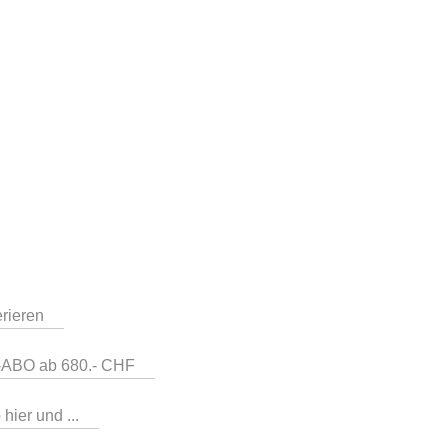
erieren
b-ABO ab 680.- CHF
hier und ...